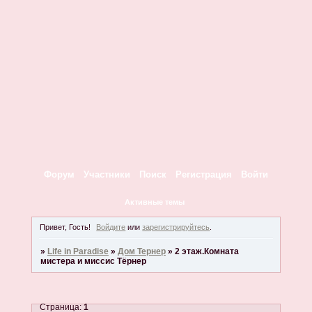
Форум
Участники
Поиск
Регистрация
Войти
Активные темы
Привет, Гость!
Войдите
или
зарегистрируйтесь
.
»
Life in Paradise
»
Дом Тернер
»
2 этаж.Комната
мистера и миссис Тёрнер
Страница:
1