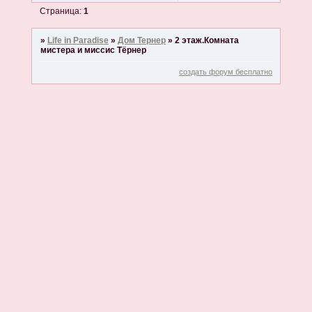
Страница:
1
»
Life in Paradise
»
Дом Тернер
»
2 этаж.Комната
мистера и миссис Тёрнер
создать форум бесплатно