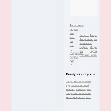
Творожное
суфле
или
Рецепт:
Творожное
как-
Творожно-
суфле
то
молочное
-
так
суфле
Медицинский
-
на
портал
творожное
RussianFood.com
EUROLAB
суфле
для
д
Вам будет интересно
творожно молочное
суфле пошаговый
рецепт
,
шоколадное
творожно молочное
желе рецепт с фото