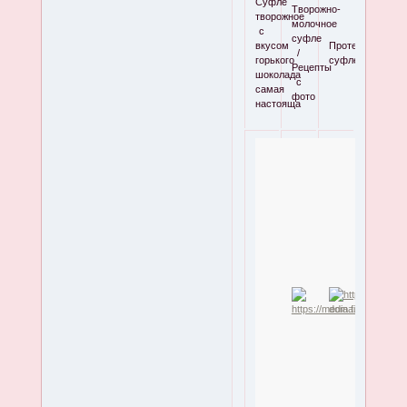
Суфле
Творожно-
творожное
молочное
с
суфле
вкусом
Протеиновое
/
горького
суфле
Рецепты
шоколада
с
самая
фото
настояща