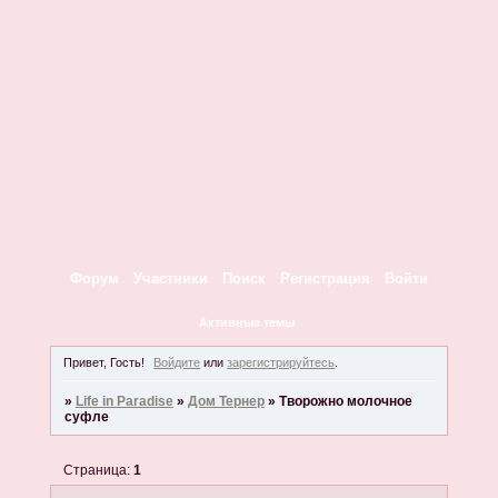
Форум
Участники
Поиск
Регистрация
Войти
Активные темы
Привет, Гость!
Войдите
или
зарегистрируйтесь
.
»
Life in Paradise
»
Дом Тернер
»
Творожно молочное
суфле
Страница:
1