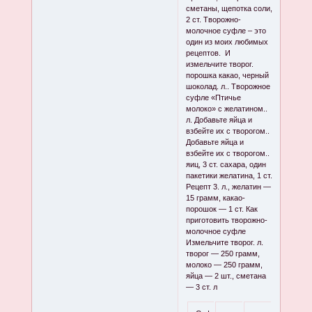
сметаны, щепотка соли,
2 ст. Творожно-
молочное суфле – это
один из моих любимых
рецептов. И
измельчите творог.
порошка какао, черный
шоколад. л.. Творожное
суфле «Птичье
молоко» с желатином..
л. Добавьте яйца и
взбейте их с творогом..
Добавьте яйца и
взбейте их с творогом..
яиц, 3 ст. сахара, один
пакетики желатина, 1 ст.
Рецепт 3. л., желатин —
15 грамм, какао-
порошок — 1 ст. Как
приготовить творожно-
молочное суфле
Измельчите творог. л.
творог — 250 грамм,
молоко — 250 грамм,
яйца — 2 шт., сметана
— 3 ст. л