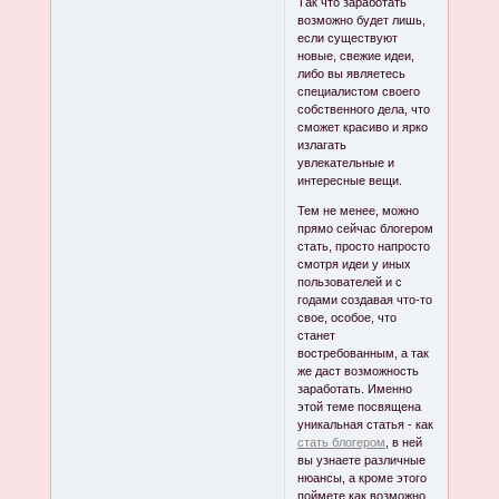
Так что заработать
возможно будет лишь,
если существуют
новые, свежие идеи,
либо вы являетесь
специалистом своего
собственного дела, что
сможет красиво и ярко
излагать
увлекательные и
интересные вещи.
Тем не менее, можно
прямо сейчас блогером
стать, просто напросто
смотря идеи у иных
пользователей и с
годами создавая что-то
свое, особое, что
станет
востребованным, а так
же даст возможность
заработать. Именно
этой теме посвящена
уникальная статья - как
стать блогером
, в ней
вы узнаете различные
нюансы, а кроме этого
поймете как возможно