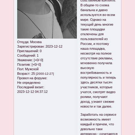
собственном контенте.
В общем-то схема
банальна и давно
используется во-всем
мире. Однако на
текущий день многие
такие площадки
отключены для
пользователей из
Откуда:
Москва
России, и поэтому
Зарегистрирован
: 2023-12-12
наша площадка,
Приглашений:
0
несмотря на полное
Сообщений:
1
отсутствие рекламы,
Уважение:
[+0/-0]
мгновенно получила
Позитив:
[+0/-0]
высокую
Пол:
Мужской
востребованность и
Возраст:
25
[2000-12-27]
популярность и теперь
Провел на форуме:
здесь десятки тысяч
Не определено
Последний визит:
участников, которые
2023-12-12 04:37:12
учатся, смотрят видео
ролики, получают
доход, узнают свежие
новости и так далее.
Заработать на сервисе
возможность имеет
каждый и причем, что
довольно таки
интересно - сочетаются