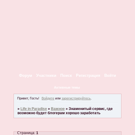
Форум
Участники
Поиск
Регистрация
Войти
Активные темы
Привет, Гость!
Войдите
или
зарегистрируйтесь
.
»
Life in Paradise
»
Важное
»
Знаменитый сервис, где
возможно будет блогерам хорошо заработать
Страница:
1