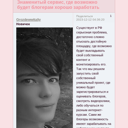
Знаменитый сервис, где возможно
будет блогерам хорошо заработать
1
Поделиться
Grozdewwitaliy
2023-12-12 04:36:20
Новичок
Существует в РФ
серьезная проблема,
достаточно сложно
отыскать достойную
площадку, где возможно
будет выкладывать
свой собственный
контент и
монетизировать его.
Так что мы решили
запустить свой
собственный
уникальный проект, где
можно будет
зарегистрироваться и
оценивать блогеров,
смотреть видеоролики,
либо обучаться по
разным интернет-
курсам. Сами же
блогеры возможность
имеют зарабатывать на