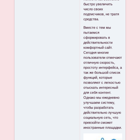
быстро увеличить
число своих
подписчиков, не тратя
средства.
Вместе с тем мы
пытаемся
сформировать в
действительности
комфортный сайт.
Сегодня многие
пользователи отмечают
отличную скорость,
простоту интерфейса, а
так же большой список
функций, которые
позволяют с легкостью
отыскать интересный
для себя контент.
Однако мы ежедневно
улучшаем систему,
чтобы разработать
действительно лучшую
социальную сеть, что
превзойти сможет
иностранные площадки.