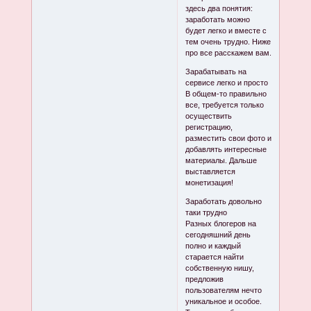
здесь два понятия:
заработать можно
будет легко и вместе с
тем очень трудно. Ниже
про все расскажем вам.
Зарабатывать на
сервисе легко и просто
В общем-то правильно
все, требуется только
осуществить
регистрацию,
разместить свои фото и
добавлять интересные
материалы. Дальше
выставляется
монетизация!
Заработать довольно
таки трудно
Разных блогеров на
сегодняшний день
полно и каждый
старается найти
собственную нишу,
предложив
пользователям нечто
уникальное и особое.